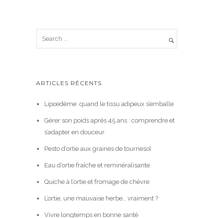
ARTICLES RÉCENTS
Lipœdème: quand le tissu adipeux s’emballe
Gérer son poids après 45 ans : comprendre et
s’adapter en douceur
Pesto d’ortie aux graines de tournesol
Eau d’ortie fraîche et reminéralisante
Quiche à l’ortie et fromage de chèvre
L’ortie, une mauvaise herbe… vraiment ?
Vivre longtemps en bonne santé