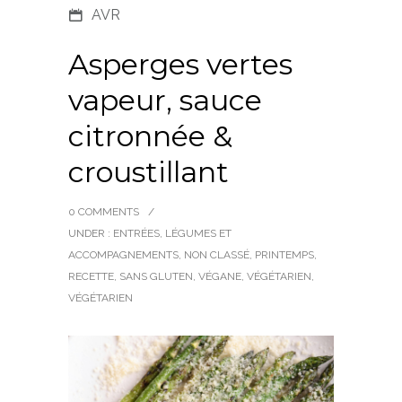
AVR
Asperges vertes
vapeur, sauce
citronnée &
croustillant
0 COMMENTS
/
UNDER :
ENTRÉES
,
LÉGUMES ET
ACCOMPAGNEMENTS
,
NON CLASSÉ
,
PRINTEMPS
,
RECETTE
,
SANS GLUTEN
,
VÉGANE
,
VÉGÉTARIEN
,
VÉGÉTARIEN