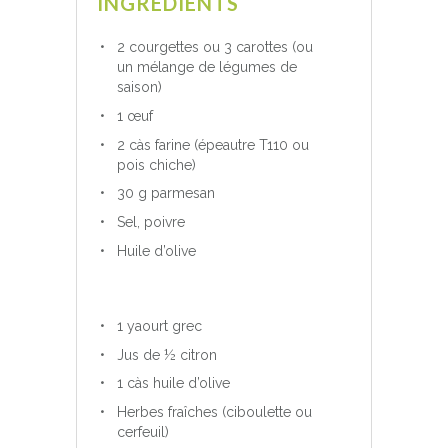
INGRÉDIENTS
2 courgettes ou 3 carottes (ou
un mélange de légumes de
saison)
1 œuf
2 càs farine (épeautre T110 ou
pois chiche)
30 g parmesan
Sel, poivre
Huile d’olive
1 yaourt grec
Jus de ½ citron
1 càs huile d’olive
Herbes fraîches (ciboulette ou
cerfeuil)