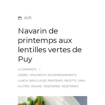
AVR
Navarin de
printemps aux
lentilles vertes de
Puy
0 COMMENTS
/
UNDER :
LÉGUMES ET ACCOMPAGNEMENTS
,
LUNCH
,
NON CLASSÉ
,
PRINTEMPS
,
RECETTE
,
SANS
GLUTEN
,
VÉGANE
,
VÉGÉTARIEN
,
VÉGÉTARIEN