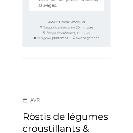
sauvages.
Auteur:
Hélène Wacquier
Temps de préparation:
20 minutes
Temps de cuisson:
35 minutes
Catégorie:
printemps
Diet:
Végétarien
AVR
Röstis de légumes
croustillants &