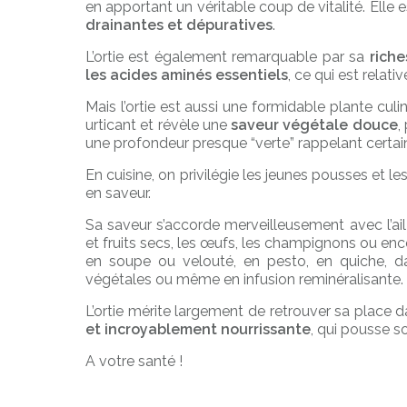
en apportant un véritable coup de vitalité. Ell
drainantes et dépuratives
.
L’ortie est également remarquable par sa
riche
les acides aminés essentiels
, ce qui est relat
Mais l’ortie est aussi une formidable plante culi
urticant et révèle une
saveur végétale douce
,
une profondeur presque “verte” rappelant certa
En cuisine, on privilégie les jeunes pousses et le
en saveur.
Sa saveur s’accorde merveilleusement avec l’ail
et fruits secs, les œufs, les champignons ou enco
en soupe ou velouté, en pesto, en quiche, da
végétales ou même en infusion reminéralisante.
L’ortie mérite largement de retrouver sa place 
et incroyablement nourrissante
, qui pousse s
A votre santé !