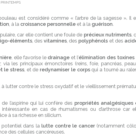
,
PRINTEMPS
bouleau est considéré comme « l’arbre de la sagesse ». Il e
tion
, à la
croissance personnelle
et à la
guérison
.
ulaire, car elle contient une foule de
précieux nutriments
, 
ligo-éléments
, des
vitamines
, des
polyphénols
et des
acid
nière
, elle favorise le
drainage
et l’
élimination des toxines
via les principaux émonctoires (reins, foie, pancréas, peau…
t le stress
, et de
redynamiser le corps
qui a tourné au ralen
 à lutter contre le stress oxydatif et le vieillissement prématu
e l’aspirine qui lui confère des
propriétés analgésiques 
nt intéressante en cas de rhumatismes ou d’arthrose car el
ce à sa richesse en silicium.
t potentiel dans la
lutte contre le cancer
(notamment côlo
ance des cellules cancéreuses.