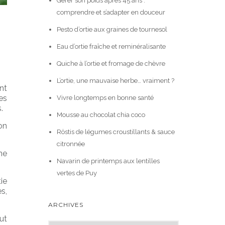
Gérer son poids après 45 ans :
comprendre et s’adapter en douceur
Pesto d’ortie aux graines de tournesol
Eau d’ortie fraîche et reminéralisante
Quiche à l’ortie et fromage de chèvre
L’ortie, une mauvaise herbe… vraiment ?
nt
es
Vivre longtemps en bonne santé
.
Mousse au chocolat chia coco
on
Röstis de légumes croustillants & sauce
citronnée
ne
Navarin de printemps aux lentilles
vertes de Puy
tie
es,
ARCHIVES
out