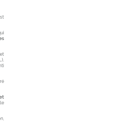
st
qui
es
et
).
ti
ré
et
le
n,