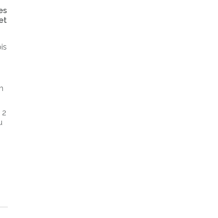
es
et
is
m
 2
u