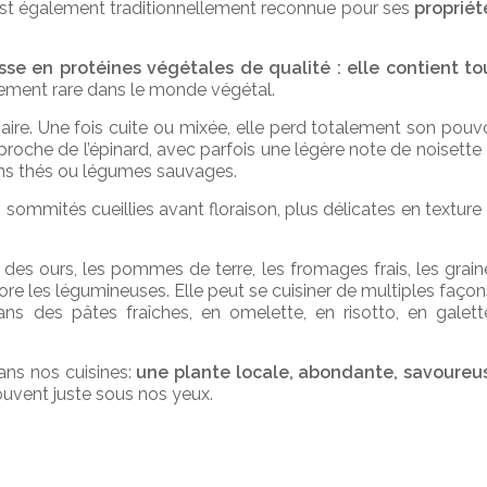
e est également traditionnellement reconnue pour ses
propriét
sse en protéines végétales de qualité : elle contient to
ivement rare dans le monde végétal.
naire. Une fois cuite ou mixée, elle perd totalement son pouvo
 proche de l’épinard, avec parfois une légère note de noisette 
ins thés ou légumes sauvages.
s sommités cueillies avant floraison, plus délicates en texture 
 des ours, les pommes de terre, les fromages frais, les grain
re les légumineuses. Elle peut se cuisiner de multiples façons
ns des pâtes fraîches, en omelette, en risotto, en galett
dans nos cuisines:
une plante locale, abondante, savoureu
ouvent juste sous nos yeux.