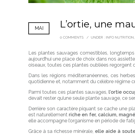
L’ortie, une ma
MAI
0 COMMENTS
/
UNDER :
INFO NUTRITION
Les plantes sauvages comestibles, longtemps 
aujourd’hui une place de choix dans nos assiettes
oiseaux, toutes ces plantes oubliées regorgent 
Dans les régions méditerranéennes, ces herbes 
quotidienne et, notamment du célèbre régime cré
Parmi toutes ces plantes sauvages,
l’ortie occ
devait rester qu’une seule plante sauvage, ce serai
Derrière son caractère piquant se cache une pl
est naturellement
riche en fer, calcium, magné
elle accompagne l’organisme en période de fat
Grâce à sa richesse minérale,
elle aide à soute