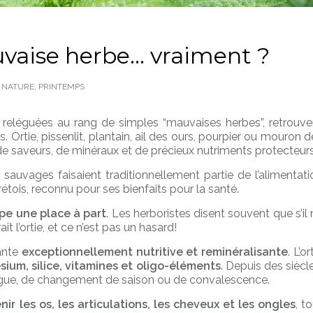
uvaise herbe… vraiment ?
,
NATURE
,
PRINTEMPS
reléguées au rang de simples “mauvaises herbes”, retrouve
. Ortie, pissenlit, plantain, ail des ours, pourpier ou mouron d
de saveurs, de minéraux et de précieux nutriments protecteurs
sauvages faisaient traditionnellement partie de l’alimentati
tois, reconnu pour ses bienfaits pour la santé.
upe une place à part
. Les herboristes disent souvent que s’il 
t l’ortie, et ce n’est pas un hasard!
ante
exceptionnellement nutritive et reminéralisante
. L’or
sium, silice, vitamines et oligo-éléments
. Depuis des siècl
igue, de changement de saison ou de convalescence.
nir les os, les articulations, les cheveux et les ongles
, t