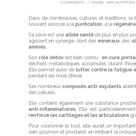
0 COMMENTS
/
UNDER :
INFO NUTRITION
Dans de nombreuses cultures et traditions, le 
souvent associé à la
purification
, à la
régénéra
Sa sève est une
alliée santé
de plus en plus pop
agissent en synergie, dont des
minéraux
, des
o
aminés
.
Son
rôle détox
est bien connu :
en cure printa
déchets métaboliques accumulés durant l’hiver, 
Elle permet aussi de
lutter contre la fatigue e
pendant les mois d’hiver.
Ses nombreux
composés anti-oxydants
aident
des cellules.
Elle contient également une substance proche d
anti-inflammatoires
. Elle est particulièreme
renforce les cartilages et les articulations
grâ
Pour couronner le tout, elle aurait un importan
sein, poumon et prostate), en inhibant la croiss