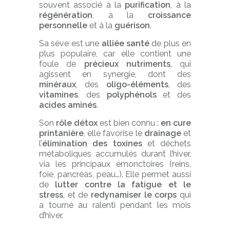
souvent associé à la
purification
, à la
régénération
, à la
croissance
personnelle
et à la
guérison
.
Sa sève est une
alliée santé
de plus en
plus populaire, car elle contient une
foule de
précieux nutriments
, qui
agissent en synergie, dont des
minéraux
, des
oligo-éléments
, des
vitamines
, des
polyphénols
et des
acides aminés
.
Son
rôle détox
est bien connu :
en cure
printanière
, elle favorise le
drainage
et
l’
élimination des toxines
et déchets
métaboliques accumulés durant l’hiver,
via les principaux émonctoires (reins,
foie, pancréas, peau…). Elle permet aussi
de
lutter contre la fatigue et le
stress
, et de
redynamiser le corps
qui
a tourné au ralenti pendant les mois
d’hiver.