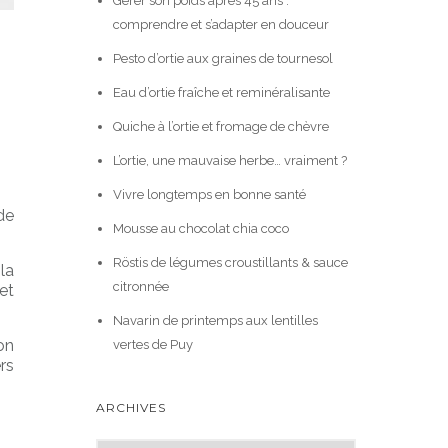
Gérer son poids après 45 ans :
comprendre et s’adapter en douceur
Pesto d’ortie aux graines de tournesol
Eau d’ortie fraîche et reminéralisante
Quiche à l’ortie et fromage de chèvre
L’ortie, une mauvaise herbe… vraiment ?
Vivre longtemps en bonne santé
de
Mousse au chocolat chia coco
Röstis de légumes croustillants & sauce
la
citronnée
et
Navarin de printemps aux lentilles
on
vertes de Puy
ers
ARCHIVES