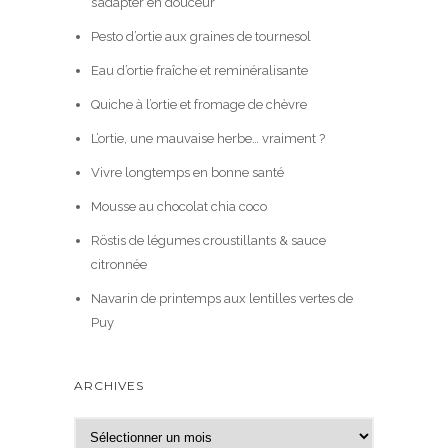
s’adapter en douceur
Pesto d’ortie aux graines de tournesol
Eau d’ortie fraîche et reminéralisante
Quiche à l’ortie et fromage de chèvre
L’ortie, une mauvaise herbe… vraiment ?
Vivre longtemps en bonne santé
Mousse au chocolat chia coco
Röstis de légumes croustillants & sauce
citronnée
Navarin de printemps aux lentilles vertes de
Puy
ARCHIVES
A