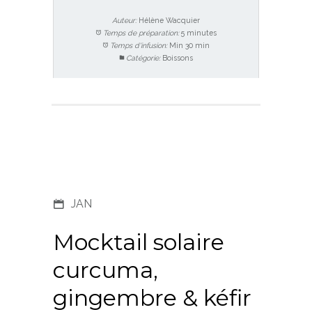
Auteur:
Hélène Wacquier
Temps de préparation:
5 minutes
Temps d'infusion:
Min 30 min
Catégorie:
Boissons
JAN
Mocktail solaire
curcuma,
gingembre & kéfir