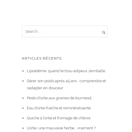
ARTICLES RÉCENTS
Lipœdème: quand le tissu adipeux s’emballe
Gérer son poids après 45 ans : comprendre et
s’adapter en douceur
Pesto d’ortie aux graines de tournesol
Eau d’ortie fraîche et reminéralisante
Quiche à l’ortie et fromage de chèvre
L’ortie, une mauvaise herbe… vraiment ?