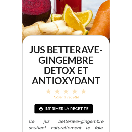
JUS BETTERAVE-
GINGEMBRE
DETOX ET
ANTIOXYDANT
1
2
3
4
5
S
S
S
S
S
Noter la recette
t
t
t
t
t
a
a
a
a
a
IMPRIMER LA RECETTE
r
r
r
r
r
s
s
s
s
Ce jus betterave-gingembre
soutient naturellement le foie,