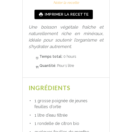
S
S
S
S
S
Noter la recette
t
t
t
t
t
a
a
a
a
a
IMPRIMER LA RECETTE
r
r
r
r
r
s
s
s
s
Une boisson végétale fraîche et
naturellement riche en minéraux,
idéale pour soutenir l’organisme et
s’hydrater autrement.
Temps total:
0 hours
Quantité:
Pour 1 litre
INGRÉDIENTS
1 grosse poignée de jeunes
feuilles d’ortie
1 litre d’eau filtrée
1 rondelle de citron bio