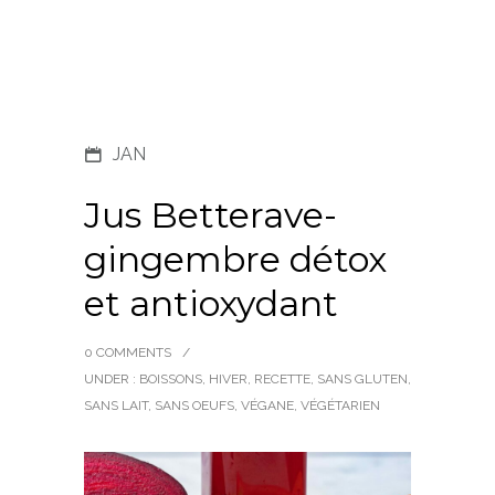
JAN
Jus Betterave-
gingembre détox
et antioxydant
0 COMMENTS
/
UNDER :
BOISSONS
,
HIVER
,
RECETTE
,
SANS GLUTEN
,
SANS LAIT
,
SANS OEUFS
,
VÉGANE
,
VÉGÉTARIEN