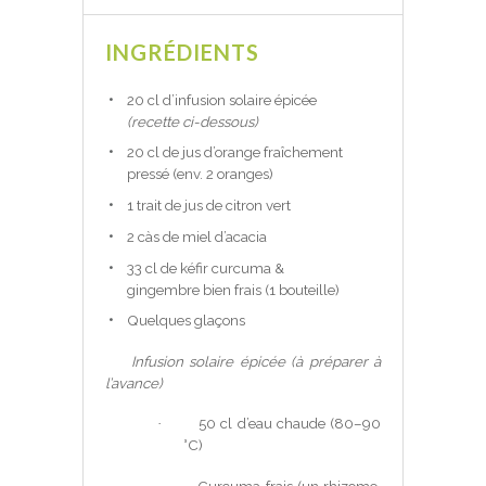
INGRÉDIENTS
20 cl d’infusion solaire épicée
(recette ci-dessous)
20 cl de jus d’orange fraîchement
pressé (env. 2 oranges)
1 trait de jus de citron vert
2 càs de miel d’acacia
33 cl de kéfir curcuma &
gingembre bien frais (1 bouteille)
Quelques glaçons
Infusion solaire épicée (à préparer à
l’avance)
50 cl d’eau chaude (80–90
·
°C)
Curcuma frais (un rhizome,