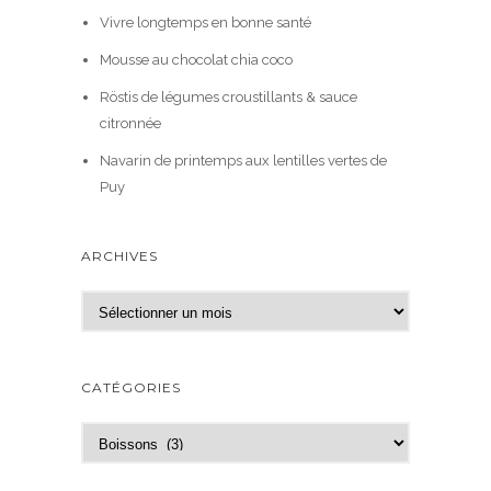
Vivre longtemps en bonne santé
Mousse au chocolat chia coco
Röstis de légumes croustillants & sauce
citronnée
Navarin de printemps aux lentilles vertes de
Puy
ARCHIVES
A
r
c
h
CATÉGORIES
i
v
C
e
a
s
t