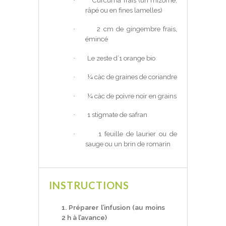
·
râpé ou en fines lamelles)
2 cm de gingembre frais,
·
émincé
Le zeste d’1 orange bio
·
¼ càc de graines de coriandre
·
¼ càc de poivre noir en grains
·
1 stigmate de safran
·
1 feuille de laurier ou de
·
sauge ou un brin de romarin
INSTRUCTIONS
1. Préparer l’infusion (au moins
2 h à l’avance)