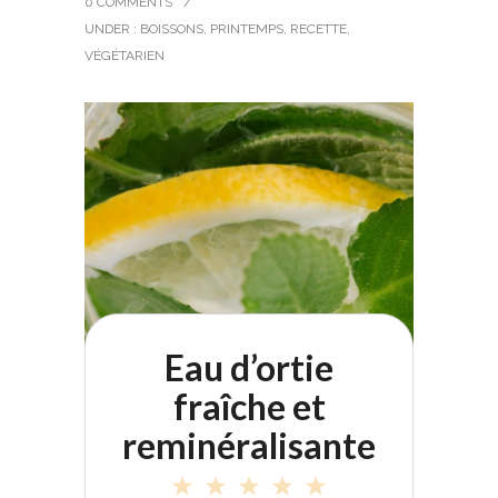
0 COMMENTS
/
UNDER :
BOISSONS
,
PRINTEMPS
,
RECETTE
,
VÉGÉTARIEN
Eau d’ortie
fraîche et
reminéralisante
1
2
3
4
5