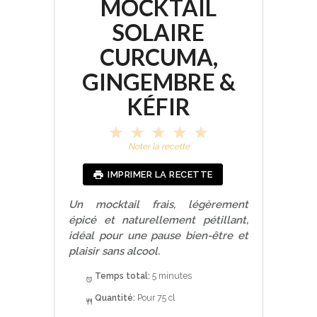
MOCKTAIL
SOLAIRE
CURCUMA,
GINGEMBRE &
KÉFIR
1
2
3
4
5
S
S
S
S
S
Noter la recette
t
t
t
t
t
a
a
a
a
a
IMPRIMER LA RECETTE
r
r
r
r
r
s
s
s
s
Un mocktail frais, légèrement
épicé et naturellement pétillant,
idéal pour une pause bien-être et
plaisir sans alcool.
Temps total:
5 minutes
Quantité:
Pour 75 cl