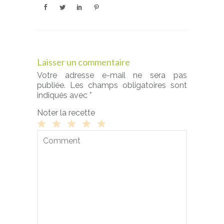
Laisser un commentaire
Votre adresse e-mail ne sera pas
publiée.
Les champs obligatoires sont
indiqués avec
*
Noter la recette
1
2
3
4
5
S
S
S
S
S
t
t
t
t
t
a
a
a
a
a
r
r
r
r
r
s
s
s
s