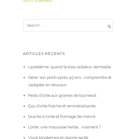
sont traitées
.
ARTICLES RÉCENTS
Lipœdème: quand le tissu adipeux s’emballe
Gérer son poids après 45 ans : comprendre et
s’adapter en douceur
Pesto d’ortie aux graines de tournesol
Eau d’ortie fraîche et reminéralisante
Quiche à l’ortie et fromage de chèvre
L’ortie, une mauvaise herbe… vraiment ?
Vivre longtemps en bonne santé