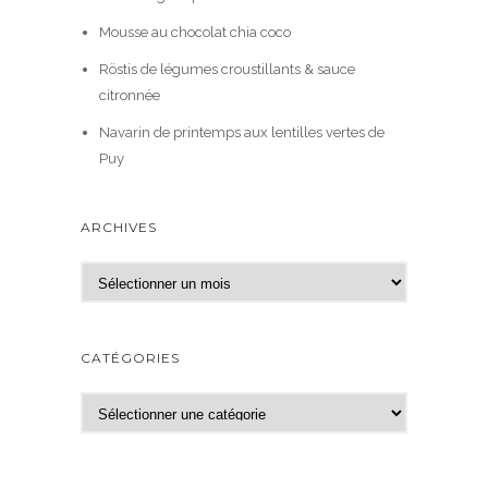
Mousse au chocolat chia coco
Röstis de légumes croustillants & sauce
citronnée
Navarin de printemps aux lentilles vertes de
Puy
ARCHIVES
A
r
c
h
CATÉGORIES
i
v
C
e
a
s
t
é