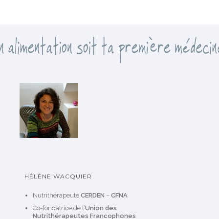
g
o
r
i
e
s
HÉLÈNE WACQUIER
Nutrithérapeute
CERDEN
–
CFNA
Co-fondatrice de l’
Union des
Nutrithérapeutes Francophones