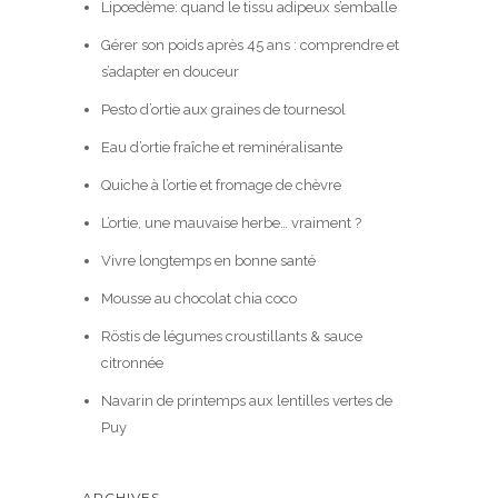
Lipœdème: quand le tissu adipeux s’emballe
Gérer son poids après 45 ans : comprendre et
s’adapter en douceur
Pesto d’ortie aux graines de tournesol
Eau d’ortie fraîche et reminéralisante
Quiche à l’ortie et fromage de chèvre
L’ortie, une mauvaise herbe… vraiment ?
Vivre longtemps en bonne santé
Mousse au chocolat chia coco
Röstis de légumes croustillants & sauce
citronnée
Navarin de printemps aux lentilles vertes de
Puy
ARCHIVES