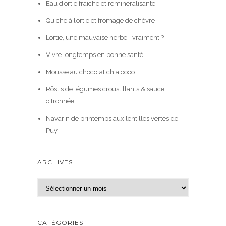
Eau d’ortie fraîche et reminéralisante
Quiche à l’ortie et fromage de chèvre
L’ortie, une mauvaise herbe… vraiment ?
Vivre longtemps en bonne santé
Mousse au chocolat chia coco
Röstis de légumes croustillants & sauce
citronnée
Navarin de printemps aux lentilles vertes de
Puy
ARCHIVES
A
r
c
h
CATÉGORIES