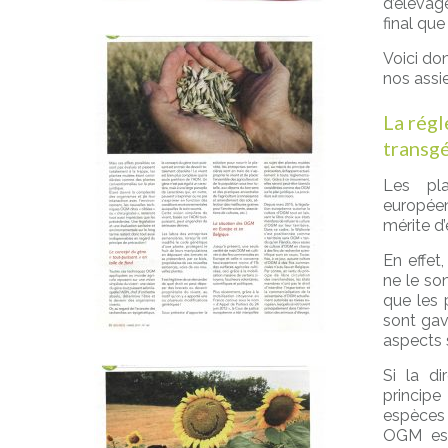
d’élevag
final que
Voici do
nos assie
La régl
transg
Les pla
européen
mérite d’
En effe
ne le so
que les 
sont gav
aspects 
Si la di
principe
espèces 
OGM est