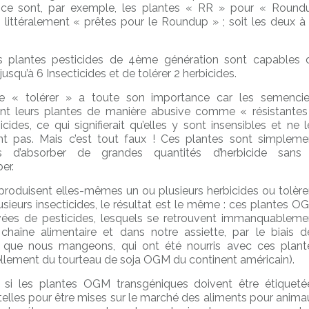
; ce sont, par exemple, les plantes « RR » pour « Round
 littéralement « prêtes pour le Roundup » ; soit les deux à 
es plantes pesticides de 4ème génération sont capables 
jusqu’à 6 Insecticides et de tolérer 2 herbicides.
e « tolérer » a toute son importance car les semencie
nt leurs plantes de manière abusive comme « résistantes
cides, ce qui signifierait qu’elles y sont insensibles et ne l
t pas. Mais c’est tout faux ! Ces plantes sont simpleme
s d’absorber de grandes quantités d’herbicide sans
er.
 produisent elles-mêmes un ou plusieurs herbicides ou tolère
usieurs insecticides, le résultat est le même : ces plantes O
ées de pesticides, lesquels se retrouvent immanquableme
chaîne alimentaire et dans notre assiette, par le biais d
 que nous mangeons, qui ont été nourris avec ces plant
ellement du tourteau de soja OGM du continent américain).
, si les plantes OGM transgéniques doivent être étiqueté
lles pour être mises sur le marché des aliments pour anima