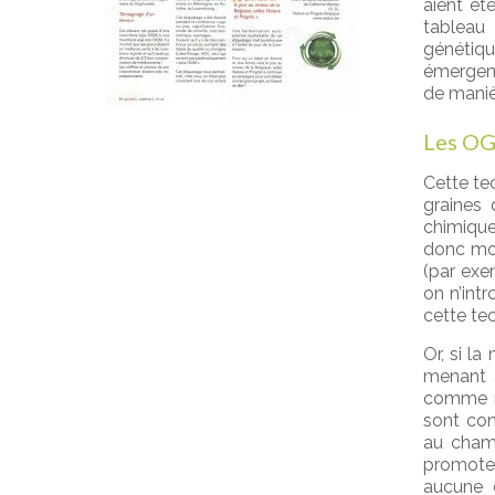
aient ét
tableau
génétiq
émergent
de maniè
Les OG
Cette te
graines
chimique
donc mod
(par exe
on n’int
cette te
Or, si l
menant à
comme m
sont co
au champ
promote
aucune é