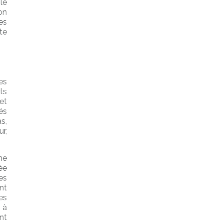
le
on
es
te
es
ts
et
és
s,
r,
me
ée
es
nt
es
 à
nt