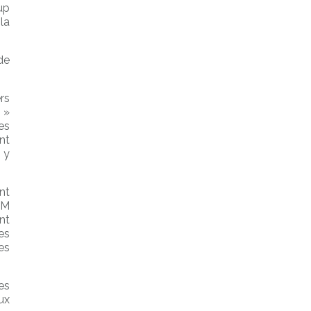
up
la
de
rs
 »
es
nt
 y
nt
GM
nt
es
es
es
ux