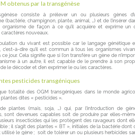
M obtenus par la transgénèse
sgénèse consiste à prélever un ou plusieurs gènes d’
e (bactérie, champignon, plante, animal, …) et de l’insérer da
e organisme de façon à ce qu’il acquière et exprime un 
s caractères nouveaux.
ulation du vivant est possible car le langage génétique e
l, c’est-à-dire qu’il est commun à tous les organismes vivan
ce jour. Cela signifie que si l’on transfère un gène de n’impor
anisme à un autre, il est capable de le prendre à son prop
de le décoder et d’en exprimer le ou les caractères.
ntes pesticides transgéniques
que totalité des OGM transgéniques dans le monde agrico
plantes dites « pesticides ».
t de plantes (maïs, soja, …) qui, par l’introduction de gèn
s, sont devenues capables soit de produire par elles-mêm
usieurs insecticides qui les protègent des ravageurs dont ell
ible ; il s’agit des plantes « BT », initiales de la bactérie dont
t utilisé le gène ; soit de tolérer un ou plusieurs herbicides s