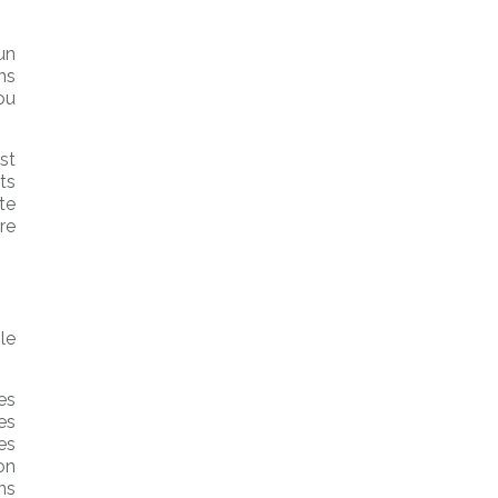
un
ns
ou
st
ts
te
re
le
es
es
es
 on
ans