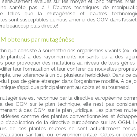
é sérieusement évalués sur les moyen et long termes. Mais 
 ne s’arrête pas là ! D’autres techniques de manipulati
ue telles que la mutagénèse et d’autres technologi
es sont susceptibles de nous amener des OGM dans l’assiet
re beaucoup plus directe!
M obtenus par mutagénèse
chnique consiste à soumettre des organismes vivants (ex : d
 de plantes) à des rayonnements ionisants ou à des agen
s pour provoquer des mutations au niveau de leurs gènes 
ifier leur formulation et leur conférer de nouvelles propriét
mple, une tolérance à un ou plusieurs herbicides). Dans ce ca
roduit pas de gène étranger dans l’organisme modifié. A ce jou
chnique s’applique principalement au colza et au tournesol.
a mutagénèse est reconnue par la directive européenne com
 des OGM sur le plan technique, elle n’est pas considér
enant à des OGM sur le plan juridique. Les plantes muté
nsidérées comme des plantes conventionnelles et échappe
 d’application de la directive européenne sur les OGM. L
urs de ces plantes mutées ne sont actuellement tenus
valuation sanitaire ou environnementale. Celles-ci peuve