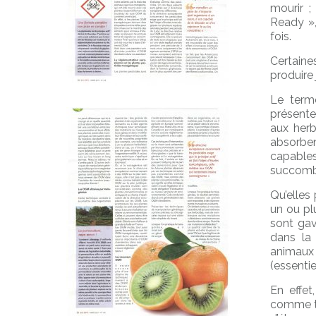
mourir 
Ready »,
fois.
Certain
produire 
Le term
présente
aux herbi
absorben
capable
succomb
Qu’elles
un ou pl
sont gav
dans la 
animaux
(essenti
En effet
comme te