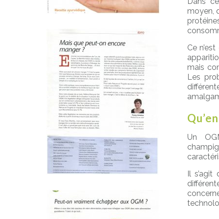
Dans ce
moyen, q
protéine
consommé
Ce n’est
appariti
mais com
Les pro
différen
amalgam
Qu’en
Un OGM 
champig
caractéri
Il s’agi
différen
concerne
technolo