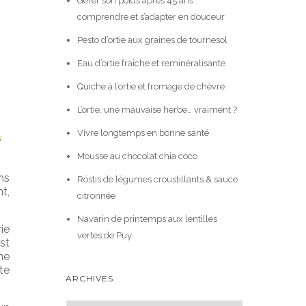
Gérer son poids après 45 ans :
comprendre et s’adapter en douceur
Pesto d’ortie aux graines de tournesol
Eau d’ortie fraîche et reminéralisante
Quiche à l’ortie et fromage de chèvre
L’ortie, une mauvaise herbe… vraiment ?
Vivre longtemps en bonne santé
Mousse au chocolat chia coco
ns
Röstis de légumes croustillants & sauce
t,
citronnée
Navarin de printemps aux lentilles
ie
vertes de Puy
st
ne
te
ARCHIVES