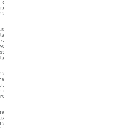
 3
au
nc
us
la
es
es
st
la
ne
ne
ut
nc
rs
re
us
té