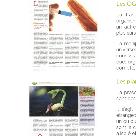
Les OG
La tran
organism
un autr
plusieur
La manip
universe
connus à 
quel org
compte, 
Les pla
La pres
sont des 
Il s’agi
étranger
un ou pl
sont la c
a isolé e