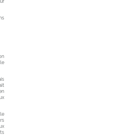
ur
ns
on
le
is
it
en
ux
le
rs
ux
ts