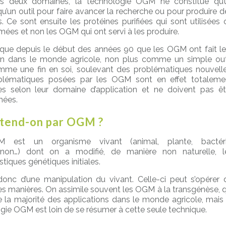
s deux domaines, la technologie OGM ne constitue qu’
u’un outil pour faire avancer la recherche ou pour produire d
s. Ce sont ensuite les protéines purifiées qui sont utilisées 
es et non les OGM qui ont servi à les produire.
 que depuis le début des années 90 que les OGM ont fait le
on dans le monde agricole, non plus comme un simple outi
me une fin en soi, soulevant des problématiques nouvelle
blématiques posées par les OGM sont en effet totaleme
tes selon leur domaine d’application et ne doivent pas êt
ées.
tend-on par OGM ?
est un organisme vivant (animal, plante, bactéri
non…) dont on a modifié, de manière non naturelle, l
stiques génétiques initiales.
t donc d’une manipulation du vivant. Celle-ci peut s’opérer 
tes manières. On assimile souvent les OGM à la transgénèse, q
 la majorité des applications dans le monde agricole, mais 
gie OGM est loin de se résumer à cette seule technique.