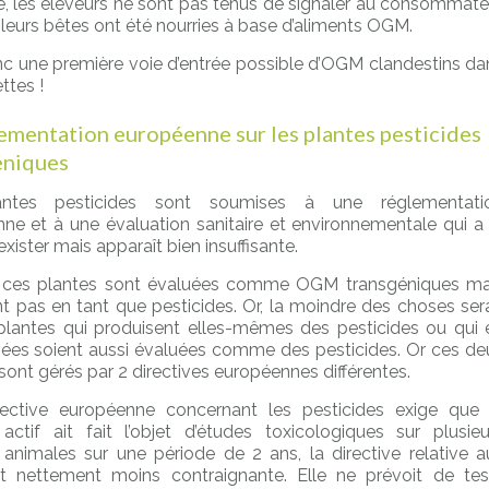
e, les éleveurs ne sont pas tenus de signaler au consommate
 leurs bêtes ont été nourries à base d’aliments OGM.
nc une première voie d’entrée possible d’OGM clandestins da
ttes !
ementation européenne sur les plantes pesticides
éniques
ntes pesticides sont soumises à une réglementati
ne et à une évaluation sanitaire et environnementale qui a 
exister mais apparaît bien insuffisante.
t, ces plantes sont évaluées comme OGM transgéniques ma
nt pas en tant que pesticides. Or, la moindre des choses sera
plantes qui produisent elles-mêmes des pesticides ou qui 
ées soient aussi évaluées comme des pesticides. Or ces de
sont gérés par 2 directives européennes différentes.
rective européenne concernant les pesticides exige que 
 actif ait fait l’objet d’études toxicologiques sur plusieu
animales sur une période de 2 ans, la directive relative a
 nettement moins contraignante. Elle ne prévoit de tes