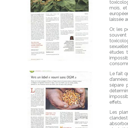
toxicolo
mois, et
européen
laissée a
Or, les 
souvent 
toxicolo
sexuelle
études t
impossi
consomm
Le fait 
d’années
sépare p
détermi
impossib
effets.
Les plan
clandes
absorbon