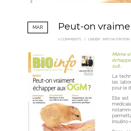
Peut-on vraim
MAR
0 COMMENTS
/
UNDER :
INFO NUTRITION
Même si 
échapper
suit…
La techn
les labo
pour le 
Elle est
médicale
notammen
permett
insulino