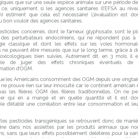
giques que sur une seule espèce animale sur une période de
 ce, uniquement si les agences sanitaires (l’EFSA au nive
) estiment que cela est nécessaire! L’évaluation est do
u bon vouloir des agences sanitaires.
pesticides concernés, dont le fameux glyphosate, sont le pl
des perturbateurs endocriniens, qui ne répondent pas à 
gie classique et dont les effets sur les voies hormonal
s ne peuvent être mesurés que sur le long terme, grâce à d
oxicologiques bien suivies. Autrement dit, en 3 mois, il e
ble de juger des effets chroniques éventuels de 
ation d’OGM.
que les Américains consomment des OGM depuis une vingtai
 ne prouve rien sur leur innocuité car le continent américain 
as les filières OGM des filières traditionnelles. On ne pe
ner qui en a mangé et en quelle quantité et il est do
le d’établir une corrélation entre leur consommation et leu
tes pesticides transgéniques se retrouvent donc de maniè
tine dans nos assiettes par les produits animaux que no
s, sans que leurs effets possiblement délétères pour la san