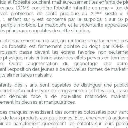
ids et l’obésité touchent malheureusement les enfants de pl
jeunes. L’OMS considère l’obésité infantile comme « l’un d
aves problèmes de santé publique du 21
siècle ». 
ème
, 1 enfant sur 5 est concerné par le surpoids, 1 sur 10 p
é, parfois morbide. La malbouffe et la sédentarité apparaisse
s principaux coupables de cette situation.
ciété hautement numérisée, qui renforce simultanément ces
 de l’obésité, est fermement pointée du doigt par l’OMS. 
roissant passé devant les écrans favorise, non seulemen
ité physique, mais entraîne aussi des effets pervers en termes 
fe. Outre l’augmentation du grignotage, elle perm
t l’exposition des jeunes à de nouvelles formes de marketi
its alimentaires malsains.
nfants, dès 5 ans, sont capables de distinguer une publici
onnelle d’un autre type de programme à la télévision, ils so
ent démunis face à de nouvelles méthodes marketi
rement insidieuses et manipulatrices.
des marques investissent des sommes colossales pour vant
s de leurs produits aux plus jeunes. Elles cherchent à actionn
ir de harcèlement qu’exercent les enfants sur leurs paren