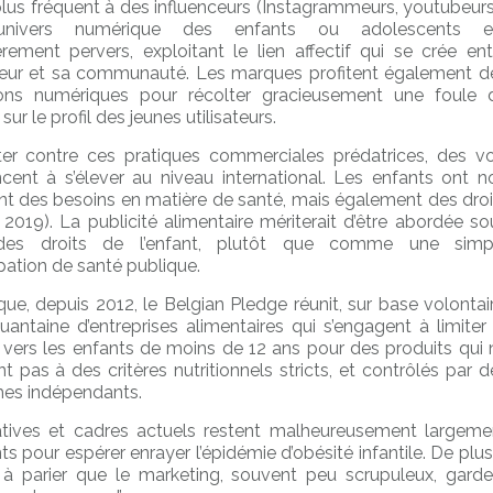
plus fréquent à des influenceurs (Instagrammeurs, youtubeurs
’univers numérique des enfants ou adolescents e
ièrement pervers, exploitant le lien affectif qui se crée ent
nceur et sa communauté. Les marques profitent également d
tions numériques pour récolter gracieusement une foule 
ur le profil des jeunes utilisateurs.
ter contre ces pratiques commerciales prédatrices, des vo
nt à s’élever au niveau international. Les enfants ont n
t des besoins en matière de santé, mais également des droi
2019). La publicité alimentaire mériterait d’être abordée so
 des droits de l’enfant, plutôt que comme une simp
ation de santé publique.
que, depuis 2012, le Belgian Pledge réunit, sur base volontair
uantaine d’entreprises alimentaires qui s’engagent à limiter 
é vers les enfants de moins de 12 ans pour des produits qui 
t pas à des critères nutritionnels stricts, et contrôlés par d
es indépendants.
iatives et cadres actuels restent malheureusement largeme
nts pour espérer enrayer l’épidémie d’obésité infantile. De plus,
 à parier que le marketing, souvent peu scrupuleux, garde