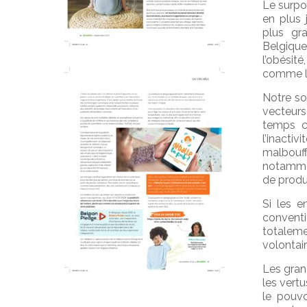
Le surpo
en plus 
plus gr
Belgique
l’obésit
comme le
Notre so
vecteurs
temps c
l’inactiv
malbouf
notammen
de produ
Si les e
conventi
totalem
volontai
Les gran
les vertu
le pouvo