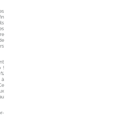
es
in
ls
es
re
de
rs
nt
 !
0%
 à
Ce
ux
au
r-