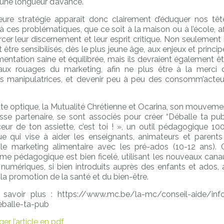
 une longueur d’avance.
eure stratégie apparaît donc clairement d’éduquer nos têt
à ces problématiques, que ce soit à la maison ou à l’école, af
cer leur discernement et leur esprit critique. Non seulement i
 être sensibilisés, dès le plus jeune âge, aux enjeux et princip
mentation saine et équilibrée, mais ils devraient également êt
aux rouages du marketing, afin ne plus être à la merci 
es manipulatrices, et devenir peu à peu des consomm’acteu
te optique, la Mutualité Chrétienne et Ocarina, son mouveme
sse partenaire, se sont associés pour créer “Déballe ta pub
nceur de ton assiette, c’est toi ! », un outil pédagogique 10
e qui vise à aider les enseignants, animateurs et parents
le marketing alimentaire avec les pré-ados (10-12 ans). 
e pédagogique est bien ficelé, utilisant les nouveaux cana
s numériques, si bien introduits auprès des enfants et ados, 
 la promotion de la santé et du bien-être.
savoir plus : https://www.mc.be/la-mc/conseil-aide/info
balle-ta-pub
er l’article en pdf