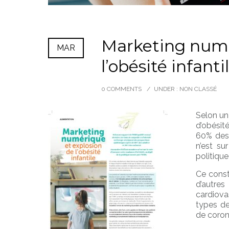
Marketing numé
MAR
l’obésité infanti
0 COMMENTS
/
UNDER :
NON CLASSÉ
Selon un
d’obésit
60% des
n’est su
politiqu
Ce const
d’autre
cardiova
types de
de coron