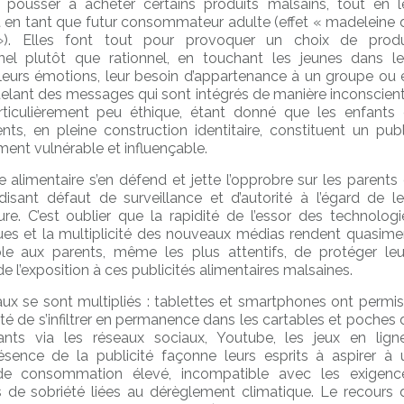
 pousser à acheter certains produits malsains, tout en l
nt en tant que futur consommateur adulte (effet « madeleine 
»). Elles font tout pour provoquer un choix de produ
el plutôt que rationnel, en touchant les jeunes dans le
, leurs émotions, leur besoin d’appartenance à un groupe ou 
telant des messages qui sont intégrés de manière inconscient
rticulièrement peu éthique, étant donné que les enfants 
nts, en pleine construction identitaire, constituent un publ
nt vulnérable et influençable.
ie alimentaire s’en défend et jette l’opprobre sur les parents 
-disant défaut de surveillance et d’autorité à l’égard de le
ure. C’est oublier que la rapidité de l’essor des technologi
es et la multiplicité des nouveaux médias rendent quasime
le aux parents, même les plus attentifs, de protéger leu
e l’exposition à ces publicités alimentaires malsaines.
ux se sont multipliés : tablettes et smartphones ont permis
ité de s’infiltrer en permanence dans les cartables et poches 
nts via les réseaux sociaux, Youtube, les jeux en ligne
ésence de la publicité façonne leurs esprits à aspirer à 
de consommation élevé, incompatible avec les exigenc
s de sobriété liées au dérèglement climatique. Le recours 