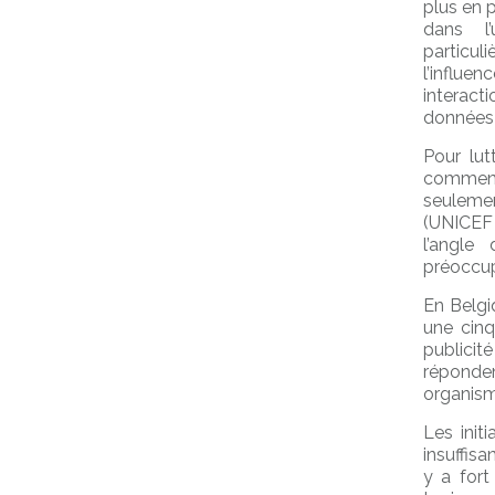
plus en 
dans l
particul
l’influe
interac
données s
Pour lut
commence
seulemen
(UNICEF 
l’angle
préoccup
En Belgi
une cinq
publicit
réponden
organism
Les init
insuffisa
y a fort