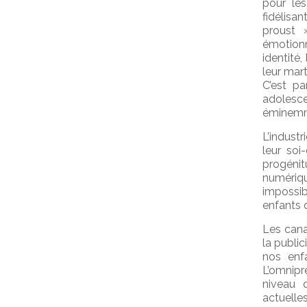
pour les
fidélisa
proust 
émotionn
identité
leur mar
C’est pa
adolesce
éminemme
L’industr
leur soi
progénit
numériqu
impossib
enfants d
Les cana
la public
nos enfa
L’omnipr
niveau 
actuelle