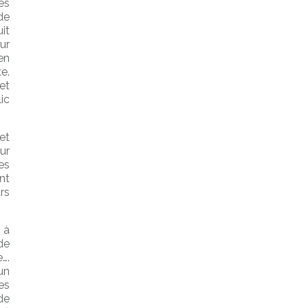
es
de
it
ur
en
e.
et
ic
et
ur
es
nt
rs
 à
de
….
un
es
de