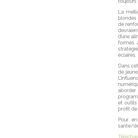
toujours
La meill
blondes 
de renfor
devraient
d’une ali
formés 
stratégi
éclairés.
Dans cet
de jeune
L’influe
numériqu
aborder 
programm
et outil
profit de
Pour en 
sante/de
Télécharg