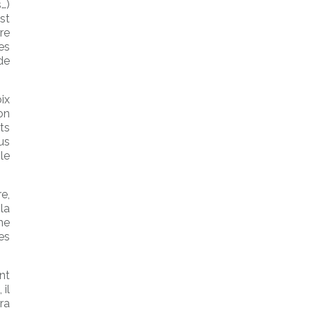
…)
st
re
es
de
ix
on
ts
us
le
e,
la
ne
es
nt
 il
ra