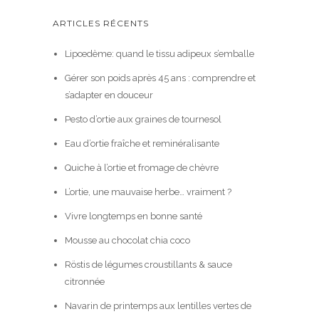
ARTICLES RÉCENTS
Lipœdème: quand le tissu adipeux s’emballe
Gérer son poids après 45 ans : comprendre et
s’adapter en douceur
Pesto d’ortie aux graines de tournesol
Eau d’ortie fraîche et reminéralisante
Quiche à l’ortie et fromage de chèvre
L’ortie, une mauvaise herbe… vraiment ?
Vivre longtemps en bonne santé
Mousse au chocolat chia coco
Röstis de légumes croustillants & sauce
citronnée
Navarin de printemps aux lentilles vertes de