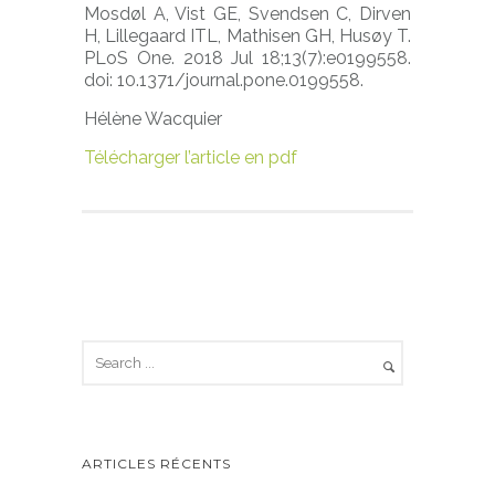
Mosdøl A, Vist GE, Svendsen C, Dirven
H, Lillegaard ITL, Mathisen GH, Husøy T.
PLoS One. 2018 Jul 18;13(7):e0199558.
doi: 10.1371/journal.pone.0199558.
Hélène Wacquier
Télécharger l’article en pdf
ARTICLES RÉCENTS