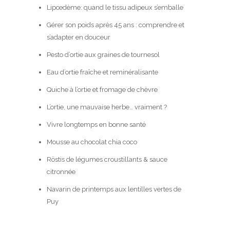
Lipœdème: quand le tissu adipeux s’emballe
Gérer son poids après 45 ans : comprendre et
s’adapter en douceur
Pesto d’ortie aux graines de tournesol
Eau d’ortie fraîche et reminéralisante
Quiche à l’ortie et fromage de chèvre
L’ortie, une mauvaise herbe… vraiment ?
Vivre longtemps en bonne santé
Mousse au chocolat chia coco
Röstis de légumes croustillants & sauce
citronnée
Navarin de printemps aux lentilles vertes de
Puy