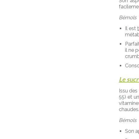
Son aspe
facileme
Bémols
Il est
métabo
Parfai
il ne 
crumbl
Consom
Le sucr
Issu des 
55) et u
vitamine
chaudes
Bémols
Son a