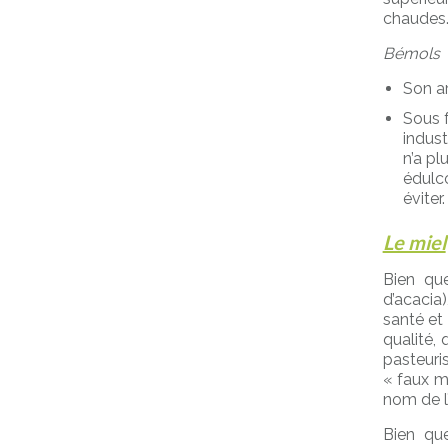
chaudes
Bémols
Son ar
Sous 
indust
n’a pl
édulco
éviter.
Le miel
Bien que
d’acacia
santé et 
qualité, 
pasteur
« faux mi
nom de l’
Bien qu