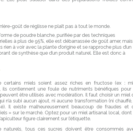
.
rière-goût de réglisse ne plaît pas à tout le monde.
forme de poudre blanche, purifiée par des techniques
rielles à plus de 95%, elle est débarrassée de goût amer, mais
us rien à voir avec la plante d’origine et se rapproche plus d’un
rant de synthèse que d’un produit naturel. Elle est donc à
 certains miels soient assez riches en fructose (ex : mi
), ils contiennent une foule de nutriments bénéfiques pour 
peuvent être utilisés avec modération. Il faut choisir un miel 
qui n’a subi aucun ajout, ni aucune transformation (ni chauffé, 
isé). Il existe malheureusement beaucoup de fraudes et 
els » sur le marché. Optez pour un miel artisanal local, dont 
apiculteur figure clairement sur l’étiquette.
e naturels, tous ces sucres doivent être consommés av