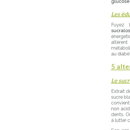
glucose
Les édu
Fuyez 
sucral
énergéti
altèrent
métaboliq
au diabè
5 alt
Le sucr
Extrait d
sucre bla
convient
non acidi
dents. O
à lutter 