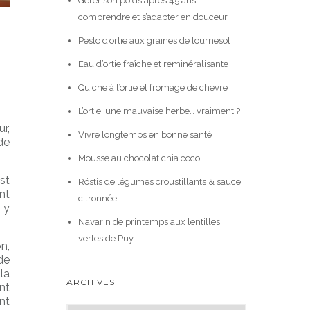
Gérer son poids après 45 ans :
comprendre et s’adapter en douceur
Pesto d’ortie aux graines de tournesol
Eau d’ortie fraîche et reminéralisante
Quiche à l’ortie et fromage de chèvre
L’ortie, une mauvaise herbe… vraiment ?
r,
Vivre longtemps en bonne santé
de
Mousse au chocolat chia coco
st
Röstis de légumes croustillants & sauce
nt
citronnée
 y
Navarin de printemps aux lentilles
vertes de Puy
n,
de
la
ARCHIVES
nt
nt