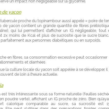
serve un impact non négligeable sur la glycémie.
p de yacon
n tubercule proche du topinambour aussi appelé « poire de ter
rop de yacon contient un grande quantité de fibres prébiotiqu
uline), qui lui permettent d’afficher un IG négligeable, tout 
t 2x moins de Kcal et plus de sucrosité que le sucre blanc. 
 parfaitement aux personnes diabétiques ou en surpoids.
riche en fibres, sa consommation excessive peut occasionner
allonnements et diarrhées
ue la culture locale du yacon soit appelée à se développer, il
souvent de loin à l’heure actuelle.
ia
 est très intéressante sous sa forme naturelle (feuilles séché
 en poudre verte), affichant un IG proche de zéro. Bien qu’aya
rt calorique comparable au sucre, sa sucrosité est 1
re. Elle peut s’utiliser dans des préparations froides com