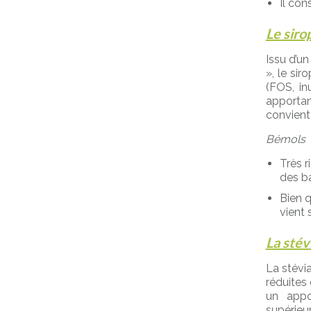
Il con
Le siro
Issu d’u
», le si
(FOS, in
apportan
convient
Bémols
Très 
des b
Bien q
vient 
La stév
La stévia
réduites
un appo
supérieu