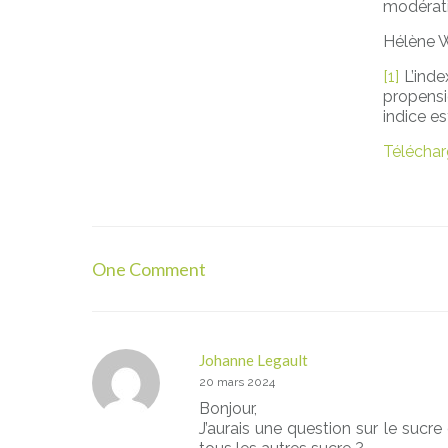
modérati
Hélène 
[1]
L’inde
propensi
indice es
Télécharg
One Comment
Johanne Legault
20 mars 2024
Bonjour,
J’aurais une question sur le sucr