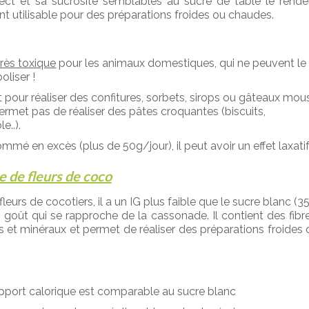
ct et sa sucrosité semblables au sucre de table le rende
nt utilisable pour des préparations froides ou chaudes.
très toxique
pour les animaux domestiques, qui ne peuvent le
liser !
t pour réaliser des confitures, sorbets, sirops ou gâteaux mou
permet pas de réaliser des pâtes croquantes (biscuits,
e..).
mé en excès (plus de 50g/jour), il peut avoir un effet laxatif
e de fleurs de coco
fleurs de cocotiers, il a un IG plus faible que le sucre blanc (3
n goût qui se rapproche de la cassonade. Il contient des fibre
s et minéraux et permet de réaliser des préparations froides 
.
pport calorique est comparable au sucre blanc