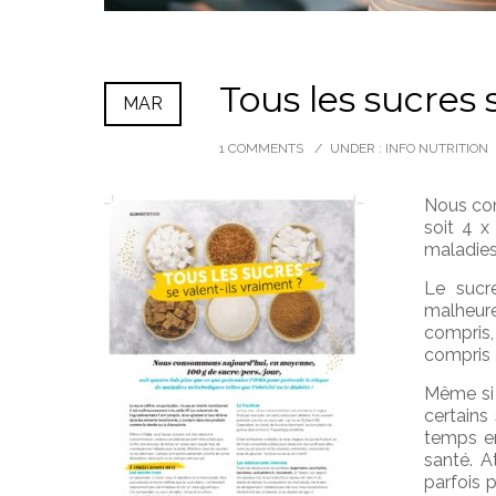
Tous les sucres 
MAR
1 COMMENTS
/
UNDER :
INFO NUTRITION
Nous con
soit 4 x
maladies 
Le sucre
malheureu
compris,
compris 
Même si 
certains
temps en
santé. A
parfois 