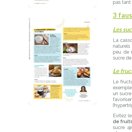
pas tant 
3 fau
Les suc
La casso
naturels
peu de 
sucre de 
Le fruc
Le fruct
exemple)
un sucre
favori
l’hypertr
Evitez l
de fruit
sucre a