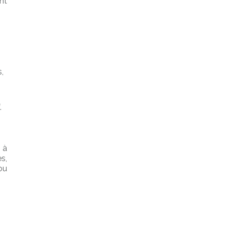
nt
s,
.
5 à
s,
ou