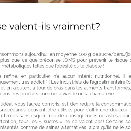
se valent-ils vraiment?
sommons aujourd’hui, en moyenne, 100 g de sucre/pers./jou
 plus que ce que préconise l’OMS pour prévenir le risque 
métaboliques telles que l’obésité ou le diabète !
 raffiné, en particulier, n’a aucun intérêt nutritionnel. Il e
sement très addictif ! Les industriels de l’agroalimentaire l’o
 et en ajoutent à tour de bras dans les aliments transformés,
dans des produits comme la viande ou la charcuterie.
l’idéal, vous l’aurez compris, est d’en réduire la consommatio
 succédanés peuvent être utilisés pour s’offrir une douceur 
 temps sans risquer trop de conséquences néfastes pour 
ttention, tous les « sucres » ne se valent pas! Certains so
présentés comme de saines alternatives, alors qu’ils ne le so