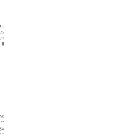
re
es
en
Il
es
nt
5x
me