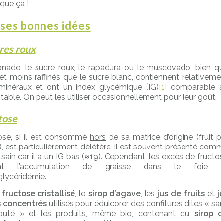
que ça !
sses bonnes idées
res roux
nade, le sucre roux, le rapadura ou le muscovado, bien q
 et moins raffinés que le sucre blanc, contiennent relativeme
minéraux et ont un index glycémique (IG)
[1]
comparable 
table. On peut les utiliser occasionnellement pour leur goût.
tose
ose, si il est consommé
hors
de sa matrice d’origine (fruit p
, est particulièrement délétère. Il est souvent présenté com
 sain car il a un IG bas (≈19). Cependant, les excès de fructo
sent l’accumulation de graisse dans le foie 
iglycéridémie.
e
fructose cristallisé
, le
sirop d’agave
, les
jus de fruits
et
j
s concentrés
utilisés pour édulcorer des confitures dites « sa
jouté » et les produits, même bio, contenant du
sirop 