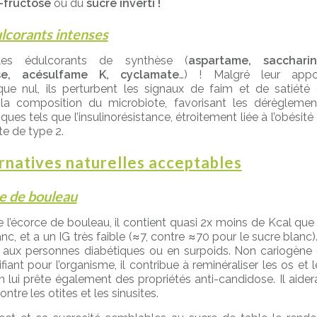
-fructose
ou du
sucre inverti !
lcorants intenses
les édulcorants de synthèse (
aspartame, saccharin
ose, acésulfame K, cyclamate
…) ! Malgré leur appo
que nul, ils perturbent les signaux de faim et de satiété 
 la composition du microbiote, favorisant les dérèglemen
ues tels que l’insulinorésistance, étroitement liée à l’obésité 
te de type 2.
ernatives naturelles acceptables
e de bouleau
e l’écorce de bouleau, il contient quasi 2x moins de Kcal que 
nc, et a un IG très faible (≈7, contre ≈70 pour le sucre blanc).
 aux personnes diabétiques ou en surpoids. Non cariogène 
fiant pour l’organisme, il contribue à reminéraliser les os et l
n lui prête également des propriétés anti-candidose. Il aidera
contre les otites et les sinusites.