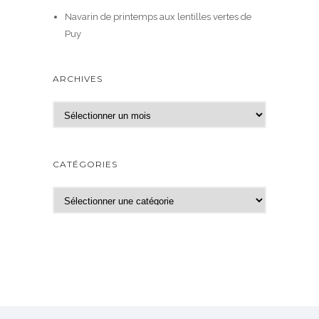
Navarin de printemps aux lentilles vertes de
Puy
ARCHIVES
A
r
c
h
CATÉGORIES
i
v
C
e
a
s
t
é
g
o
r
i