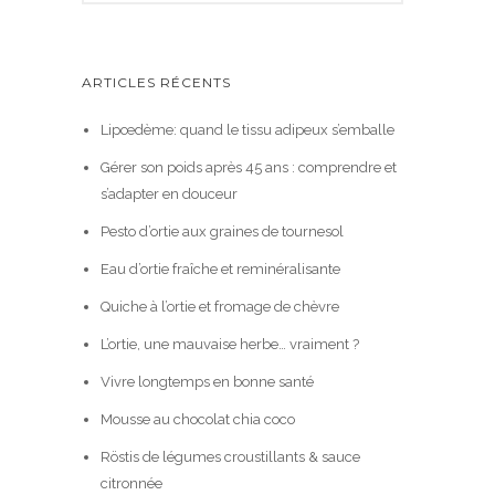
ARTICLES RÉCENTS
Lipœdème: quand le tissu adipeux s’emballe
Gérer son poids après 45 ans : comprendre et
s’adapter en douceur
Pesto d’ortie aux graines de tournesol
Eau d’ortie fraîche et reminéralisante
Quiche à l’ortie et fromage de chèvre
L’ortie, une mauvaise herbe… vraiment ?
Vivre longtemps en bonne santé
Mousse au chocolat chia coco
Röstis de légumes croustillants & sauce
citronnée