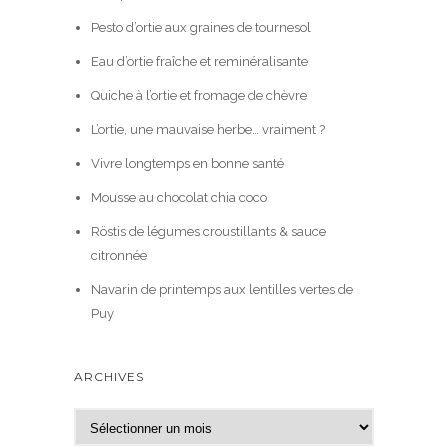
Pesto d’ortie aux graines de tournesol
Eau d’ortie fraîche et reminéralisante
Quiche à l’ortie et fromage de chèvre
L’ortie, une mauvaise herbe… vraiment ?
Vivre longtemps en bonne santé
Mousse au chocolat chia coco
Röstis de légumes croustillants & sauce
citronnée
Navarin de printemps aux lentilles vertes de
Puy
ARCHIVES
A
r