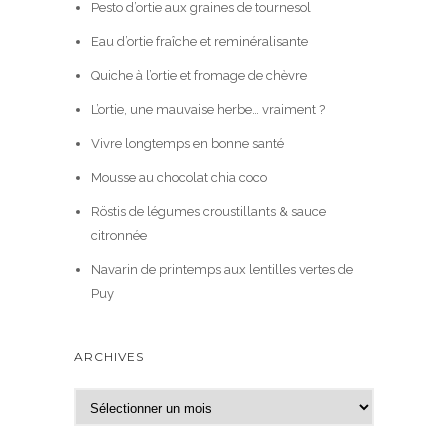
Pesto d’ortie aux graines de tournesol
Eau d’ortie fraîche et reminéralisante
Quiche à l’ortie et fromage de chèvre
L’ortie, une mauvaise herbe… vraiment ?
Vivre longtemps en bonne santé
Mousse au chocolat chia coco
Röstis de légumes croustillants & sauce
citronnée
Navarin de printemps aux lentilles vertes de
Puy
ARCHIVES
A
r
c