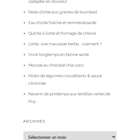
s’adapter en douceur
Pesto d’ortie aux graines de tournesol
Eau d’ortie fraîche et reminéralisante
Quiche à l’ortie et fromage de chèvre
L’ortie, une mauvaise herbe… vraiment ?
Vivre longtemps en bonne santé
Mousse au chocolat chia coco
Röstis de légumes croustillants & sauce
citronnée
Navarin de printemps aux lentilles vertes de
Puy
ARCHIVES
A