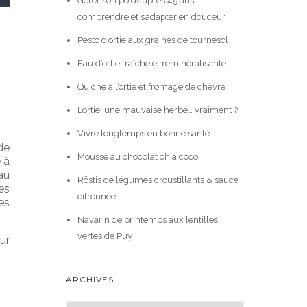
Gérer son poids après 45 ans :
comprendre et s’adapter en douceur
Pesto d’ortie aux graines de tournesol
Eau d’ortie fraîche et reminéralisante
Quiche à l’ortie et fromage de chèvre
L’ortie, une mauvaise herbe… vraiment ?
Vivre longtemps en bonne santé
de
Mousse au chocolat chia coco
 à
au
Röstis de légumes croustillants & sauce
es
citronnée
es
Navarin de printemps aux lentilles
vertes de Puy
ur
ARCHIVES