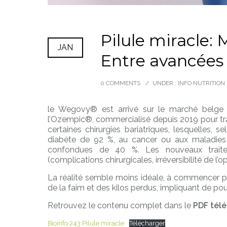
Pilule miracle: 
JAN
Entre avancées
0 COMMENTS
/
UNDER :
INFO NUTRITION
le Wegovy® est arrivé sur le marché belge le 
l’Ozempic®, commercialisé depuis 2019 pour traite
certaines chirurgies bariatriques, lesquelles, 
diabète de 92 %, au cancer ou aux maladies 
confondues de 40 %. Les nouveaux traitem
(complications chirurgicales, irréversibilité de l’
La réalité semble moins idéale, à commencer par
de la faim et des kilos perdus, impliquant de pour
Retrouvez le contenu complet dans le
PDF télé
Bioinfo 243 Pilule miracle
Télécharger