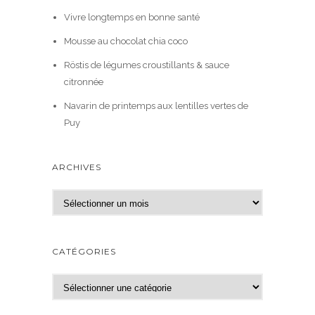
Vivre longtemps en bonne santé
Mousse au chocolat chia coco
Röstis de légumes croustillants & sauce
citronnée
Navarin de printemps aux lentilles vertes de
Puy
ARCHIVES
A
r
c
h
CATÉGORIES
i
v
C
e
a
s
t