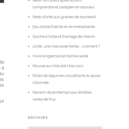
Gérer son poids après 45 ans :
comprendre et s’adapter en douceur
Pesto d’ortie aux graines de tournesol
Eau d’ortie fraîche et reminéralisante
Quiche à l’ortie et fromage de chèvre
L’ortie, une mauvaise herbe… vraiment ?
Vivre longtemps en bonne santé
de
Mousse au chocolat chia coco
 à
au
Röstis de légumes croustillants & sauce
es
citronnée
es
Navarin de printemps aux lentilles
vertes de Puy
ur
ARCHIVES