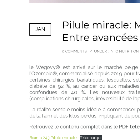
Pilule miracle: 
JAN
Entre avancées
0 COMMENTS
/
UNDER :
INFO NUTRITION
le Wegovy® est arrivé sur le marché belge le 
l’Ozempic®, commercialisé depuis 2019 pour traite
certaines chirurgies bariatriques, lesquelles, 
diabète de 92 %, au cancer ou aux maladies 
confondues de 40 %. Les nouveaux traitem
(complications chirurgicales, irréversibilité de l’
La réalité semble moins idéale, à commencer par
de la faim et des kilos perdus, impliquant de pour
Retrouvez le contenu complet dans le
PDF télé
Bioinfo 243 Pilule miracle
Télécharger