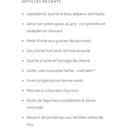
ARTICLES RÉCENTS
Lipœdème: quand le tissu adipeux s’emballe
Gérer son poids après 45 ans : comprendre et
s’adapter en douceur
Pesto d’ortie aux graines de tournesol
Eau d’ortie fraîche et reminéralisante
Quiche à l’ortie et fromage de chèvre
L’ortie, une mauvaise herbe… vraiment ?
Vivre longtemps en bonne santé
Mousse au chocolat chia coco
Röstis de légumes croustillants & sauce
citronnée
Navarin de printemps aux lentilles vertes de
Puy