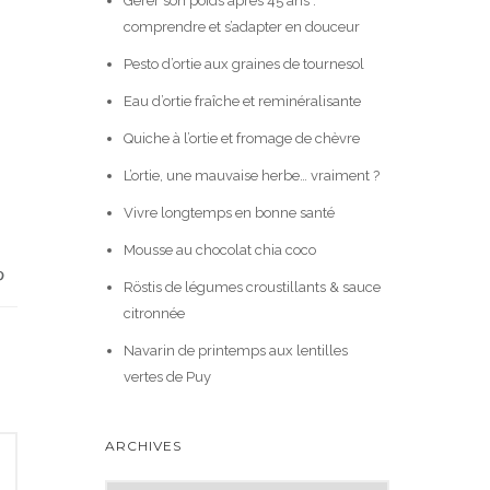
Gérer son poids après 45 ans :
comprendre et s’adapter en douceur
Pesto d’ortie aux graines de tournesol
Eau d’ortie fraîche et reminéralisante
Quiche à l’ortie et fromage de chèvre
L’ortie, une mauvaise herbe… vraiment ?
Vivre longtemps en bonne santé
Mousse au chocolat chia coco
Röstis de légumes croustillants & sauce
citronnée
Navarin de printemps aux lentilles
vertes de Puy
ARCHIVES