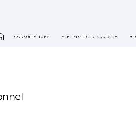
_
CONSULTATIONS
ATELIERS NUTRI & CUISINE
BL
onnel