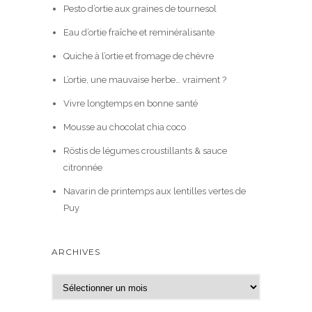
Pesto d’ortie aux graines de tournesol
Eau d’ortie fraîche et reminéralisante
Quiche à l’ortie et fromage de chèvre
L’ortie, une mauvaise herbe… vraiment ?
Vivre longtemps en bonne santé
Mousse au chocolat chia coco
Röstis de légumes croustillants & sauce
citronnée
Navarin de printemps aux lentilles vertes de
Puy
ARCHIVES
A
r