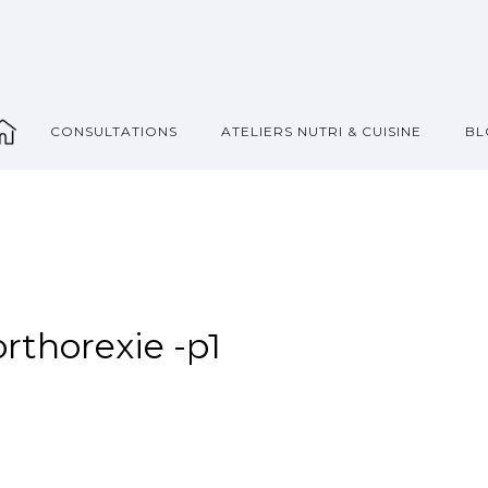
_
CONSULTATIONS
ATELIERS NUTRI & CUISINE
BL
rthorexie -p1