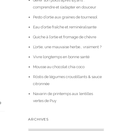
Gérer son poids après 45 ans :
comprendre et s’adapter en douceur
Pesto d’ortie aux graines de tournesol
Eau d’ortie fraîche et reminéralisante
Quiche à l’ortie et fromage de chèvre
L’ortie, une mauvaise herbe… vraiment ?
Vivre longtemps en bonne santé
Mousse au chocolat chia coco
Röstis de légumes croustillants & sauce
citronnée
Navarin de printemps aux lentilles
vertes de Puy
ARCHIVES