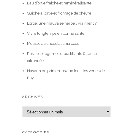
Eau d’ortie fraîche et reminéralisante
Quiche à l’ortie et fromage de chèvre
L’ortie, une mauvaise herbe… vraiment ?
Vivre longtemps en bonne santé
Mousse au chocolat chia coco
Röstis de légumes croustillants & sauce
citronnée
Navarin de printemps aux lentilles vertes de
Puy
ARCHIVES
A
r
c
h
CATÉGORIES