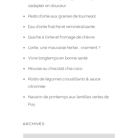
s’adapter en douceur
Pesto d’ortie aux graines de tournesol
Eau d’ortie fraîche et reminéralisante
Quiche à l’ortie et fromage de chèvre
L’ortie, une mauvaise herbe… vraiment ?
Vivre longtemps en bonne santé
Mousse au chocolat chia coco
Röstis de légumes croustillants & sauce
citronnée
Navarin de printemps aux lentilles vertes de
Puy
ARCHIVES
A