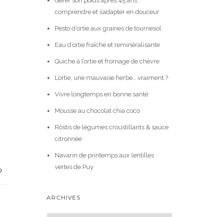
Gérer son poids après 45 ans :
comprendre et s’adapter en douceur
Pesto d’ortie aux graines de tournesol
Eau d’ortie fraîche et reminéralisante
Quiche à l’ortie et fromage de chèvre
L’ortie, une mauvaise herbe… vraiment ?
Vivre longtemps en bonne santé
Mousse au chocolat chia coco
Röstis de légumes croustillants & sauce
citronnée
Navarin de printemps aux lentilles
vertes de Puy
ARCHIVES