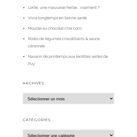
L’ortie, une mauvaise herbe… vraiment ?
Vivre longtemps en bonne santé
Mousse au chocolat chia coco
Röstis de légumes croustillants & sauce
citronnée
Navarin de printemps aux lentilles vertes de
Puy
ARCHIVES
A
r
c
h
CATÉGORIES
i
v
C