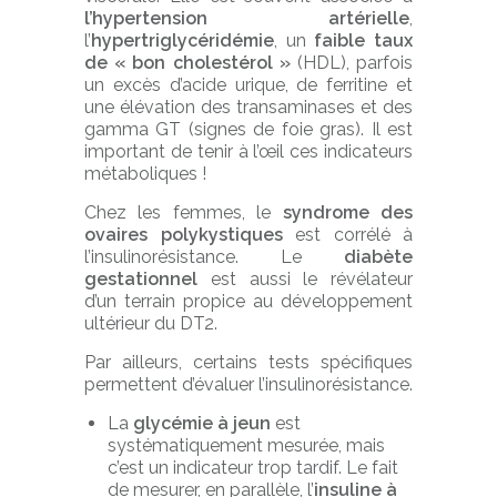
l’hypertension artérielle
,
l’
hypertriglycéridémie
, un
faible taux
de « bon cholestérol »
(HDL), parfois
un excès d’acide urique, de ferritine et
une élévation des transaminases et des
gamma GT (signes de foie gras). Il est
important de tenir à l’œil ces indicateurs
métaboliques !
Chez les femmes, le
syndrome des
ovaires polykystiques
est corrélé à
l’insulinorésistance. Le
diabète
gestationnel
est aussi le révélateur
d’un terrain propice au développement
ultérieur du DT2.
Par ailleurs, certains tests spécifiques
permettent d’évaluer l’insulinorésistance.
La
glycémie à jeun
est
systématiquement mesurée, mais
c’est un indicateur trop tardif. Le fait
de mesurer, en parallèle, l’
insuline à