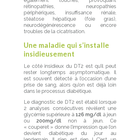
également touchés, provoquant
rétinopathies, neuropathies
périphériques, insuffisance rénale,
stéatose hépatique (foie gras),
neurodégénérescence ou encore
troubles de la cicatrisation.
Une maladie qui s’installe
insidieusement
Le côté insidieux du DT2 est qu’il peut
rester longtemps asymptomatique. Il
est souvent détecté à l’occasion d’une
prise de sang, alors qu’on est déjà loin
dans le processus diabétique.
Le diagnostic de DT2 est établi lorsque
2 analyses consécutives révèlent une
glycémie supérieure à
126 mg/dl
à jeun
ou
200mg/dl
non à jeun. Ce
« couperet » donne l’impression que l’on
devient diabétique du jour au
lendemain. Il n’en est rien ! C’est un