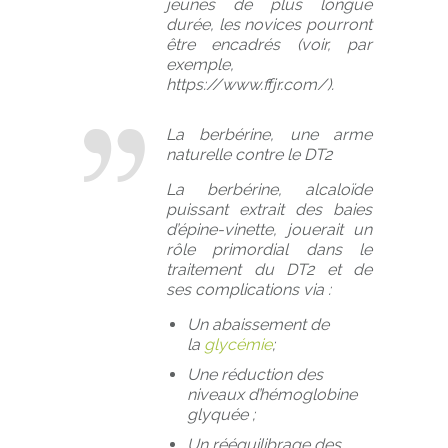
jeûnes de plus longue
durée, les novices pourront
être encadrés (voir, par
exemple,
https://www.ffjr.com/).
La berbérine, une arme
naturelle contre le DT2
La berbérine, alcaloïde
puissant extrait des baies
d’épine-vinette, jouerait un
rôle primordial dans le
traitement du DT2 et de
ses complications via :
Un abaissement de
la
glycémie
;
Une réduction des
niveaux d’hémoglobine
glyquée ;
Un rééquilibrage des