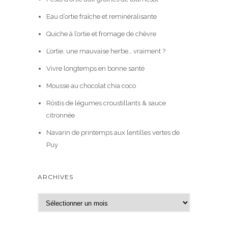
Eau d’ortie fraîche et reminéralisante
Quiche à l’ortie et fromage de chèvre
L’ortie, une mauvaise herbe… vraiment ?
Vivre longtemps en bonne santé
Mousse au chocolat chia coco
Röstis de légumes croustillants & sauce
citronnée
Navarin de printemps aux lentilles vertes de
Puy
ARCHIVES
A
r
c