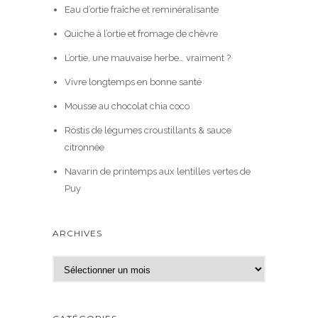
Eau d’ortie fraîche et reminéralisante
Quiche à l’ortie et fromage de chèvre
L’ortie, une mauvaise herbe… vraiment ?
Vivre longtemps en bonne santé
Mousse au chocolat chia coco
Röstis de légumes croustillants & sauce
citronnée
Navarin de printemps aux lentilles vertes de
Puy
ARCHIVES
A
r
c
h