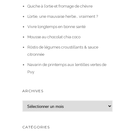
Quiche à l’ortie et fromage de chèvre
L’ortie, une mauvaise herbe… vraiment ?
Vivre longtemps en bonne santé
Mousse au chocolat chia coco
Röstis de légumes croustillants & sauce
citronnée
Navarin de printemps aux lentilles vertes de
Puy
ARCHIVES
A
r
c
h
CATÉGORIES
i