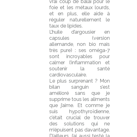
vrai coup de balai pour le
foie et les métaux lourds,
et en plus, elle aide à
réguler naturellement le
taux de lipides.
L’huile d’argousier en
capsules (version
allemande, non bio mais
très pure) : ses oméga-7
sont incroyables pour
calmer l’inflammation et
soutenir la santé
cardiovasculaire.
Le plus surprenant ? Mon
bilan sanguin s’est
amélioré sans que je
supprime tous les aliments
que j’aime. Et comme je
suis hypothyroïdienne,
c’était crucial de trouver
des solutions qui ne
m’épuisent pas davantage.
D’ailleurs, j’ai aussi testé la