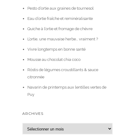
Pesto d’ortie aux graines de tournesol
Eau d’ortie fraîche et reminéralisante
Quiche à l’ortie et fromage de chèvre
L’ortie, une mauvaise herbe… vraiment ?
Vivre longtemps en bonne santé
Mousse au chocolat chia coco
Röstis de légumes croustillants & sauce
citronnée
Navarin de printemps aux lentilles vertes de
Puy
ARCHIVES
A
r