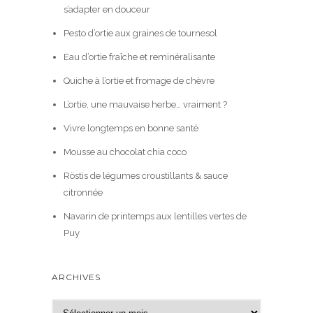
s’adapter en douceur
Pesto d’ortie aux graines de tournesol
Eau d’ortie fraîche et reminéralisante
Quiche à l’ortie et fromage de chèvre
L’ortie, une mauvaise herbe… vraiment ?
Vivre longtemps en bonne santé
Mousse au chocolat chia coco
Röstis de légumes croustillants & sauce
citronnée
Navarin de printemps aux lentilles vertes de
Puy
ARCHIVES
A