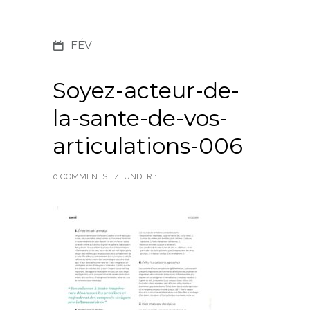
FÉV
Soyez-acteur-de-
la-sante-de-vos-
articulations-006
0 COMMENTS
/
UNDER :