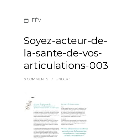
FÉV
Soyez-acteur-de-
la-sante-de-vos-
articulations-003
0 COMMENTS
/
UNDER :