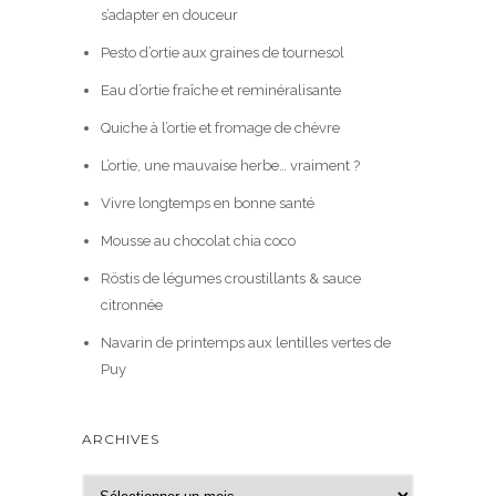
s’adapter en douceur
Pesto d’ortie aux graines de tournesol
Eau d’ortie fraîche et reminéralisante
Quiche à l’ortie et fromage de chèvre
L’ortie, une mauvaise herbe… vraiment ?
Vivre longtemps en bonne santé
Mousse au chocolat chia coco
Röstis de légumes croustillants & sauce
citronnée
Navarin de printemps aux lentilles vertes de
Puy
ARCHIVES
A