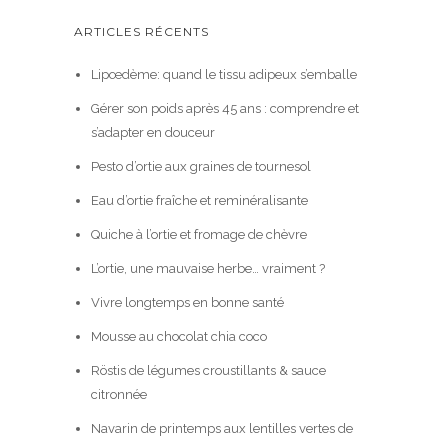
ARTICLES RÉCENTS
Lipœdème: quand le tissu adipeux s’emballe
Gérer son poids après 45 ans : comprendre et
s’adapter en douceur
Pesto d’ortie aux graines de tournesol
Eau d’ortie fraîche et reminéralisante
Quiche à l’ortie et fromage de chèvre
L’ortie, une mauvaise herbe… vraiment ?
Vivre longtemps en bonne santé
Mousse au chocolat chia coco
Röstis de légumes croustillants & sauce
citronnée
Navarin de printemps aux lentilles vertes de