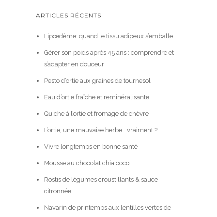
ARTICLES RÉCENTS
Lipœdème: quand le tissu adipeux s’emballe
Gérer son poids après 45 ans : comprendre et
s’adapter en douceur
Pesto d’ortie aux graines de tournesol
Eau d’ortie fraîche et reminéralisante
Quiche à l’ortie et fromage de chèvre
L’ortie, une mauvaise herbe… vraiment ?
Vivre longtemps en bonne santé
Mousse au chocolat chia coco
Röstis de légumes croustillants & sauce
citronnée
Navarin de printemps aux lentilles vertes de