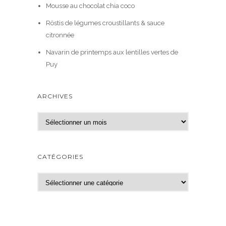
Mousse au chocolat chia coco
Röstis de légumes croustillants & sauce
citronnée
Navarin de printemps aux lentilles vertes de
Puy
ARCHIVES
A
r
c
h
CATÉGORIES
i
v
C
e
a
s
t
é