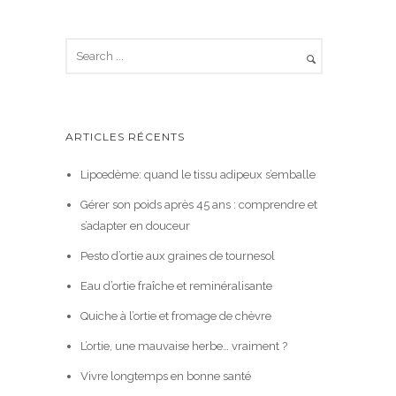
ARTICLES RÉCENTS
Lipœdème: quand le tissu adipeux s’emballe
Gérer son poids après 45 ans : comprendre et
s’adapter en douceur
Pesto d’ortie aux graines de tournesol
Eau d’ortie fraîche et reminéralisante
Quiche à l’ortie et fromage de chèvre
L’ortie, une mauvaise herbe… vraiment ?
Vivre longtemps en bonne santé