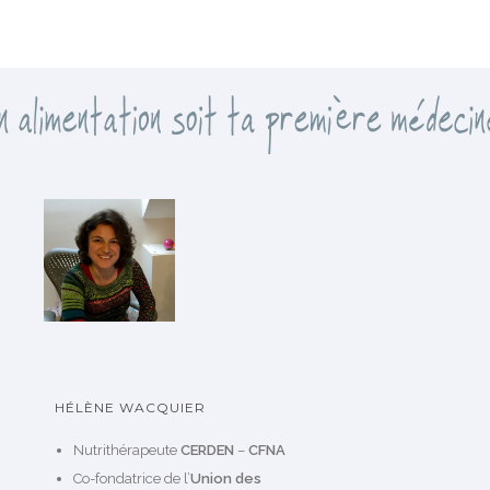
g
o
r
i
e
s
HÉLÈNE WACQUIER
Nutrithérapeute
CERDEN
–
CFNA
Co-fondatrice de l’
Union des