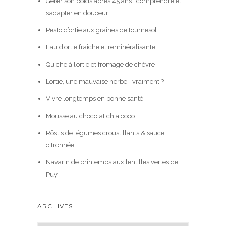
Gérer son poids après 45 ans : comprendre et
s’adapter en douceur
Pesto d’ortie aux graines de tournesol
Eau d’ortie fraîche et reminéralisante
Quiche à l’ortie et fromage de chèvre
L’ortie, une mauvaise herbe… vraiment ?
Vivre longtemps en bonne santé
Mousse au chocolat chia coco
Röstis de légumes croustillants & sauce
citronnée
Navarin de printemps aux lentilles vertes de
Puy
ARCHIVES