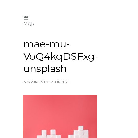
MAR
mae-mu-
VoQ4kqDSFxg-
unsplash
0 COMMENTS
/
UNDER :