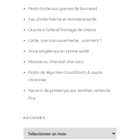
Pesto d’ortie aux graines de tournesol
Eau d’ortie fraîche et reminéralisante
Quiche à l’ortie et fromage de chèvre
L’ortie, une mauvaise herbe… vraiment ?
Vivre longtemps en bonne santé
Mousse au chocolat chia coco
Röstis de légumes croustillants & sauce
citronnée
Navarin de printemps aux lentilles vertes de
Puy
ARCHIVES
A
r