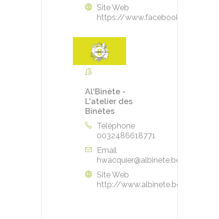
Site Web
https://www.facebook.com/Nour
Al'Binète -
L'atelier des
Binètes
Téléphone
0032486618771
Email
hwacquier@albinete.be
Site Web
http://www.albinete.be