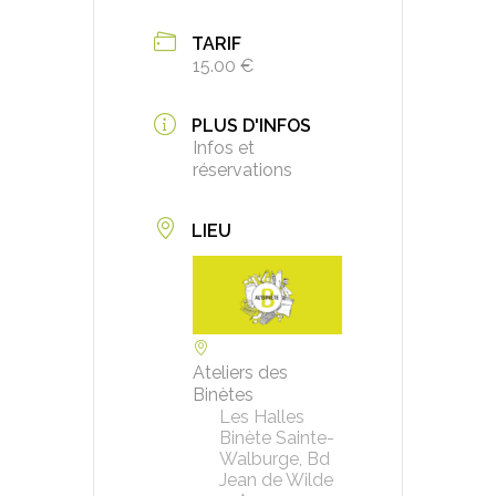
TARIF
15.00 €
PLUS D'INFOS
Infos et
réservations
LIEU
Ateliers des
Binètes
Les Halles
Binète Sainte-
Walburge, Bd
Jean de Wilde