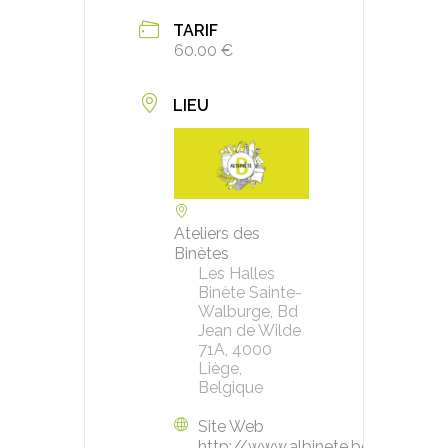
TARIF
60.00 €
LIEU
Ateliers des
Binètes
Les Halles
Binète Sainte-
Walburge, Bd
Jean de Wilde
71A, 4000
Liège,
Belgique
Site Web
http://www.albinete.be