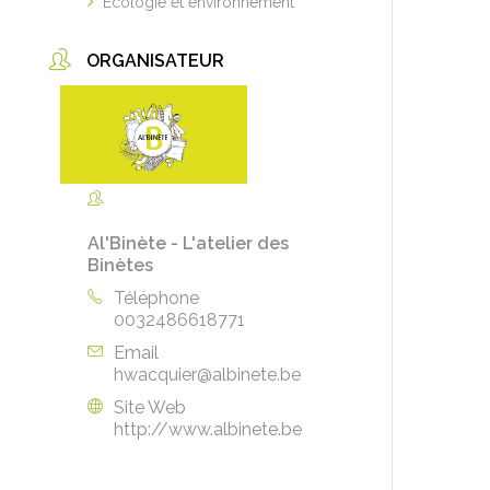
Ecologie et environnement
ORGANISATEUR
Al'Binète - L'atelier des
Binètes
Téléphone
0032486618771
Email
hwacquier@albinete.be
Site Web
http://www.albinete.be